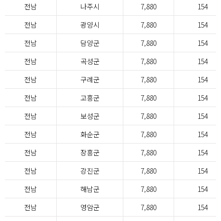
전남
나주시
7,880
154
전남
광양시
7,880
154
전남
담양군
7,880
154
전남
곡성군
7,880
154
전남
구례군
7,880
154
전남
고흥군
7,880
154
전남
보성군
7,880
154
전남
화순군
7,880
154
전남
장흥군
7,880
154
전남
강진군
7,880
154
전남
해남군
7,880
154
전남
영암군
7,880
154