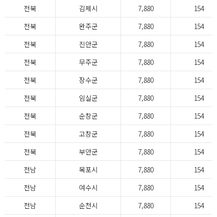
전북
김제시
7,880
154
전북
완주군
7,880
154
전북
진안군
7,880
154
전북
무주군
7,880
154
전북
장수군
7,880
154
전북
임실군
7,880
154
전북
순창군
7,880
154
전북
고창군
7,880
154
전북
부안군
7,880
154
전남
목포시
7,880
154
전남
여수시
7,880
154
전남
순천시
7,880
154