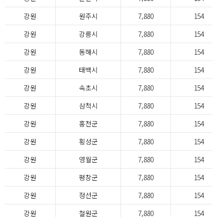
강원
원주시
7,880
154
강원
강릉시
7,880
154
강원
동해시
7,880
154
강원
태백시
7,880
154
강원
속초시
7,880
154
강원
삼척시
7,880
154
강원
홍천군
7,880
154
강원
횡성군
7,880
154
강원
영월군
7,880
154
강원
평창군
7,880
154
강원
정선군
7,880
154
강원
철원군
7,880
154