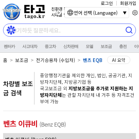
로그인
회원가입
친환경 전기자동차
언어 선택 (Language)
시대를 열어갑니다.
렌터카
사고대차
중고차
신차판매
모델
보조금
충전
이
홈
보조금
전기승용차 (수입차)
벤츠 EQB
AI 요약
중앙행정기관을 제외한 개인, 법인, 공공기관, 지
방자치단체, 지방공기업 등
차량별 보조
국고보조금 외
지방보조금을 추가로 지원하는 지
금 검색
방자치단체
는 관할 자치단체 내 거주 등 자격조건
부여 가능
벤츠 이큐비
(Benz EQB)