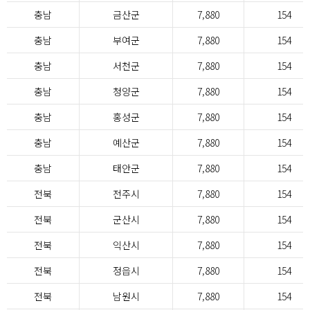
충남
금산군
7,880
154
충남
부여군
7,880
154
충남
서천군
7,880
154
충남
청양군
7,880
154
충남
홍성군
7,880
154
충남
예산군
7,880
154
충남
태안군
7,880
154
전북
전주시
7,880
154
전북
군산시
7,880
154
전북
익산시
7,880
154
전북
정읍시
7,880
154
전북
남원시
7,880
154