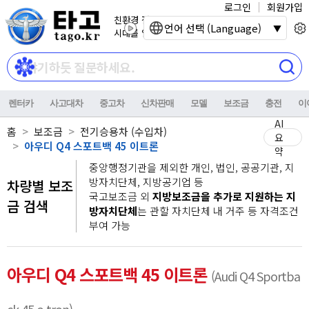
로그인
회원가입
친환경 전기자동차
언어 선택 (Language)
시대를 열어갑니다.
렌터카
사고대차
중고차
신차판매
모델
보조금
충전
이
AI
홈
보조금
전기승용차 (수입차)
요
아우디 Q4 스포트백 45 이트론
약
중앙행정기관을 제외한 개인, 법인, 공공기관, 지
방자치단체, 지방공기업 등
차량별 보조
국고보조금 외
지방보조금을 추가로 지원하는 지
금 검색
방자치단체
는 관할 자치단체 내 거주 등 자격조건
부여 가능
아우디 Q4 스포트백 45 이트론
(Audi Q4 Sportba