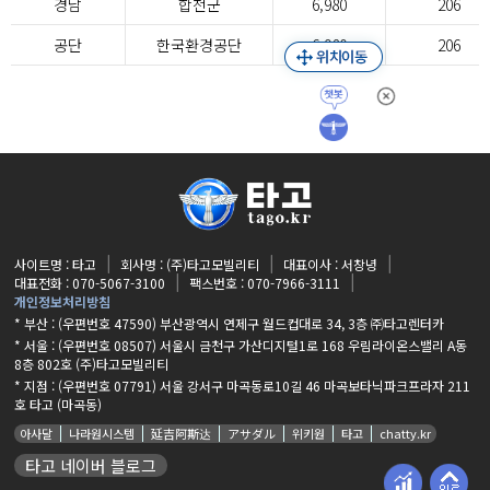
경남
합천군
6,980
206
공단
한국환경공단
6,980
206
사이트명 : 타고
회사명 : (주)타고모빌리티
대표이사 : 서창녕
대표전화 : 070-5067-3100
팩스번호 : 070-7966-3111
개인정보처리방침
* 부산 : (우편번호 47590) 부산광역시 연제구 월드컵대로 34, 3층 ㈜타고렌터카
* 서울 : (우편번호 08507) 서울시 금천구 가산디지털1로 168 우림라이온스밸리 A동
8층 802호 (주)타고모빌리티
* 지점 :
(우편번호 07791) 서울 강서구 마곡동로10길 46 마곡보타닉파크프라자 211
호 타고 (마곡동)
아사달
나라원시스템
延吉阿斯达
アサダル
위키원
타고
chatty.kr
타고 네이버 블로그