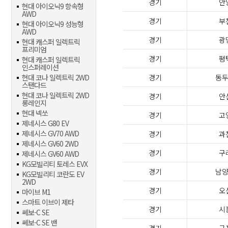
경기
안
현대 아이오닉9 항속형
AWD
경기
부
현대 아이오닉9 성능형
AWD
경기
광
현대 캐스퍼 일렉트릭
프리미엄
경기
평
현대 캐스퍼 일렉트릭
인스퍼레이션
현대 코나 일렉트릭 2WD
경기
동
스탠다드
현대 코나 일렉트릭 2WD
경기
안
롱레인지
현대 넥쏘
경기
고
제네시스 G80 EV
제네시스 GV70 AWD
경기
과
제네시스 GV60 2WD
경기
구
제네시스 GV60 AWD
KG모빌리티 토레스 EVX
경기
남
KG모빌리티 코란도 EV
2WD
경기
오
마이브 M1
스마트 이브이 제타
경기
시
쎄보-C SE
쎄보-C SE 밴