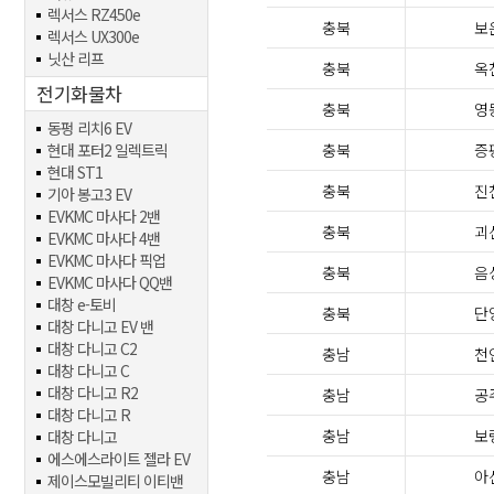
렉서스 RZ450e
충북
보
렉서스 UX300e
닛산 리프
충북
옥
전기화물차
충북
영
동펑 리치6 EV
현대 포터2 일렉트릭
충북
증
현대 ST1
충북
진
기아 봉고3 EV
EVKMC 마사다 2밴
충북
괴
EVKMC 마사다 4밴
EVKMC 마사다 픽업
충북
음
EVKMC 마사다 QQ밴
대창 e-토비
충북
단
대창 다니고 EV 밴
대창 다니고 C2
충남
천
대창 다니고 C
대창 다니고 R2
충남
공
대창 다니고 R
충남
보
대창 다니고
에스에스라이트 젤라 EV
충남
아
제이스모빌리티 이티밴