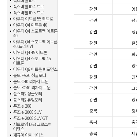
폭스바겐 ID.4
폭스바겐 ID.4 프로
강원
영
폭스바겐 ID.5 프로
아우디 이트론 55 콰트로
강원
평
아우디 Q4 이트론 40
아우디 Q4 스포트백 이트론
강원
정
40
아우디 Q4 스포트백 이트론
강원
철
40 프리미엄
아우디 Q4 45 이트론
강원
화
아우디 Q4 스포트백 45
이트론
강원
양
아우디 Q6 이트론 퍼포먼스
볼보 EV30 싱글모터
강원
인
볼보 C40 리차지 트윈
볼보 XC40 리차지 트윈
강원
고
폴스타2 싱글모터
강원
양
폴스타2 듀얼모터
푸조 e-208
충북
청
푸조 e-2008 SUV
푸조 e-2008 SUV GT
충북
충
시트로엥 DS3 크로스백
이텐스
충북
제
재규어 아이페이스