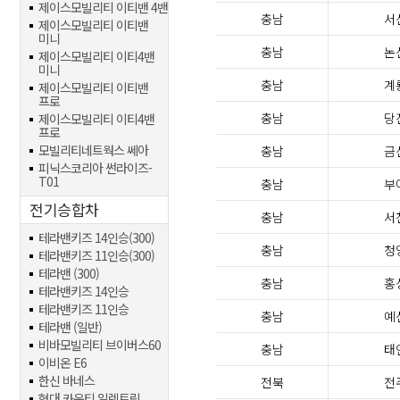
제이스모빌리티 이티밴 4밴
충남
서
제이스모빌리티 이티밴
미니
충남
논
제이스모빌리티 이티4밴
미니
충남
계
제이스모빌리티 이티밴
프로
충남
당
제이스모빌리티 이티4밴
프로
모빌리티네트웍스 쎄아
충남
금
피닉스코리아 썬라이즈-
T01
충남
부
전기승합차
충남
서
테라밴키즈 14인승(300)
충남
청
테라밴키즈 11인승(300)
테라밴 (300)
충남
홍
테라밴키즈 14인승
테라밴키즈 11인승
충남
예
테라밴 (일반)
비바모빌리티 브이버스60
충남
태
이비온 E6
한신 바네스
전북
전
현대 카운티 일렉트릭