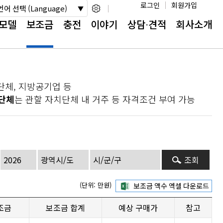
로그인
회원가입
언어 선택 (Language)
모델
보조금
충전
이야기
상담⋅견적
회사소개
단체, 지방공기업 등
단체
는 관할 자치단체 내 거주 등 자격조건 부여 가능
조회
(단위: 만원)
조금
보조금 합계
예상 구매가
참고