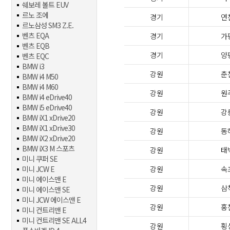
쉐보레 볼트 EUV
르노 조에
경기
연
르노삼성 SM3 Z.E.
벤츠 EQA
경기
가
벤츠 EQB
경기
양
벤츠 EQC
BMW i3
강원
춘
BMW i4 M50
BMW i4 M60
강원
원
BMW i4 eDrive40
BMW i5 eDrive40
강원
강
BMW iX1 xDrive20
BMW iX1 xDrive30
강원
동
BMW iX2 xDrive20
BMW iX3 M 스포츠
강원
태
미니 쿠퍼 SE
미니 JCW E
강원
속
미니 에이스맨 E
강원
삼
미니 에이스맨 SE
미니 JCW 에이스맨 E
강원
홍
미니 컨트리맨 E
미니 컨트리맨 SE ALL4
강원
횡