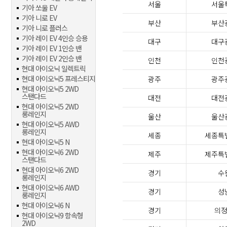
서울
서울
기아 쏘울 EV
기아 니로 EV
부산
부산
기아 니로 플러스
기아 레이 EV 4인승 승용
대구
대구
기아 레이 EV 1인승 밴
기아 레이 EV 2인승 밴
인천
인천
현대 아이오닉 일렉트릭
현대 아이오닉5 프레스티지
광주
광주
현대 아이오닉5 2WD
스탠다드
대전
대전
현대 아이오닉5 2WD
롱레인지
울산
울산
현대 아이오닉5 AWD
롱레인지
세종
세종특
현대 아이오닉5 N
현대 아이오닉6 2WD
제주
제주특
스탠다드
현대 아이오닉6 2WD
경기
수
롱레인지
현대 아이오닉6 AWD
경기
성
롱레인지
현대 아이오닉6 N
경기
의
현대 아이오닉9 항속형
2WD