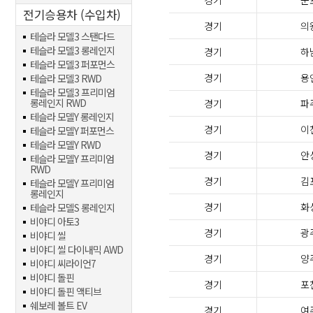
경기
군
전기승용차 (수입차)
경기
의
테슬라 모델3 스탠다드
테슬라 모델3 롱레인지
경기
하
테슬라 모델3 퍼포먼스
경기
용
테슬라 모델3 RWD
테슬라 모델3 프리미엄
롱레인지 RWD
경기
파
테슬라 모델Y 롱레인지
경기
이
테슬라 모델Y 퍼포먼스
테슬라 모델Y RWD
경기
안
테슬라 모델Y 프리미엄
RWD
경기
김
테슬라 모델Y 프리미엄
롱레인지
경기
화
테슬라 모델S 롱레인지
비야디 아토3
경기
광
비야디 씰
비야디 씰 다이내믹 AWD
경기
양
비야디 씨라이언7
비야디 돌핀
경기
포
비야디 돌핀 액티브
쉐보레 볼트 EV
경기
여