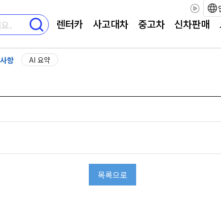
렌터카
사고대차
중고차
신차판매
사항
AI 요약
목록으로