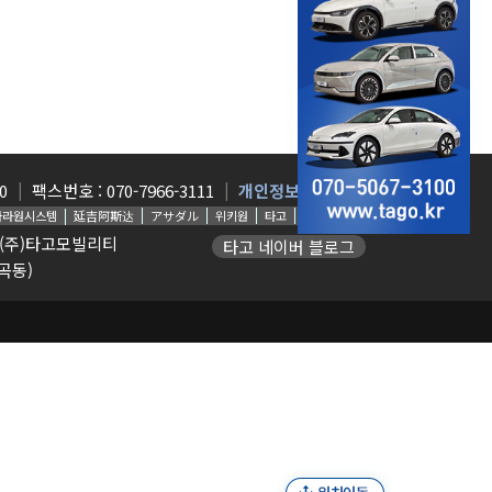
0
팩스번호 : 070-7966-3111
개인정보처리방침
나라원시스템
延吉阿斯达
アサダル
위키원
타고
chatty.kr
호 (주)타고모빌리티
타고 네이버 블로그
곡동)