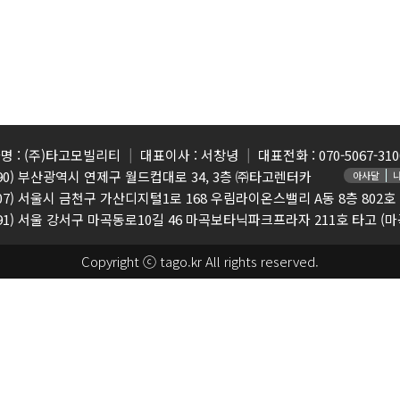
명 : (주)타고모빌리티
대표이사 : 서창녕
대표전화 : 070-5067-310
7590) 부산광역시 연제구 월드컵대로 34, 3층 ㈜타고렌터카
아사달
8507) 서울시 금천구 가산디지털1로 168 우림라이온스밸리 A동 8층 802
91) 서울 강서구 마곡동로10길 46 마곡보타닉파크프라자 211호 타고 (마
Copyright ⓒ tago.kr All rights reserved.