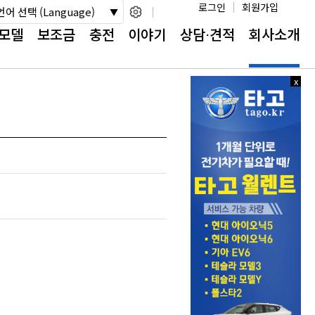
로그인
회원가입
언어 선택 (Language)
모델
보조금
충전
이야기
상담⋅견적
회사소개
x
x
닫
닫
기
기