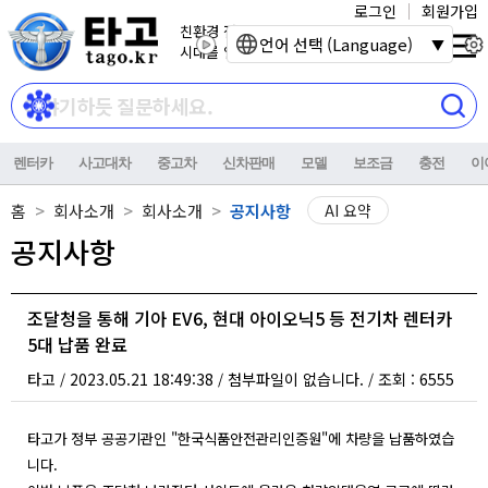
로그인
회원가입
친환경 전기자동차
언어 선택 (Language)
시대를 열어갑니다.
렌터카
사고대차
중고차
신차판매
모델
보조금
충전
이
홈
회사소개
회사소개
공지사항
AI 요약
공지사항
조달청을 통해 기아 EV6, 현대 아이오닉5 등 전기차 렌터카
5대 납품 완료
타고
2023.05.21 18:49:38
첨부파일이 없습니다.
조회 : 6555
/
/
/
타고가 정부 공공기관인 "한국식품안전관리인증원"에 차량을 납품하였습
니다.